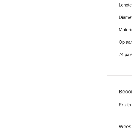
Lengte
Diamet
Materi
Op aan
74 pale
Beoor
Er zij
Wees 