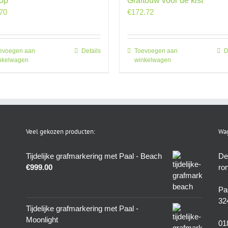
op
Graftouw voor de kist
70
€
172.72
evoegen aan
Details
Toevoegen aan
D
nkelwagen
winkelwagen
Veel gekozen producten:
Wag
Tijdelijke grafmarkering met Paal - Beach
De
€
999.00
ro
Pa
32
Tijdelijke grafmarkering met Paal -
Moonlight
01