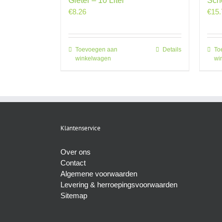
Gieter – 10 Liter
Sch
€
8.26
€
15.
Toevoegen aan
Details
To
winkelwagen
wi
Klantenservice
Over ons
Contact
Algemene voorwaarden
Levering & herroepingsvoorwaarden
Sitemap