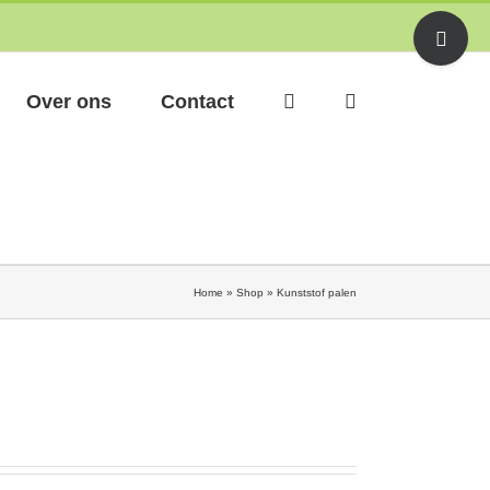
Toggle
Sliding
Bar
Area
Over ons
Contact
Home
»
Shop
»
Kunststof palen