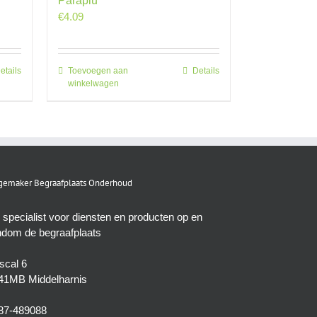
Paraplu
€
4.09
etails
Toevoegen aan
Details
winkelwagen
emaker Begraafplaats Onderhoud
 specialist voor diensten en producten op en
ndom de begraafplaats
scal 6
41MB Middelharnis
87-489088