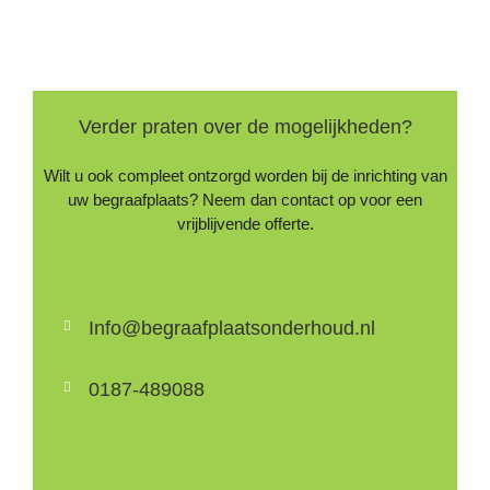
Verder praten over de mogelijkheden?
Wilt u ook compleet ontzorgd worden bij de inrichting van
uw begraafplaats? Neem dan contact op voor een
vrijblijvende offerte.
Info@begraafplaatsonderhoud.nl
0187-489088