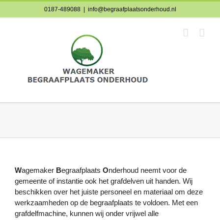
Skip
0187-489088
|
info@begraafplaatsonderhoud.nl
to
content
W
agemaker
B
egraafplaats
O
nderhoud neemt voor de
gemeente of instantie ook het grafdelven uit handen. Wij
beschikken over het juiste personeel en materiaal om deze
werkzaamheden op de begraafplaats te voldoen. Met een
grafdelfmachine, kunnen wij onder vrijwel alle