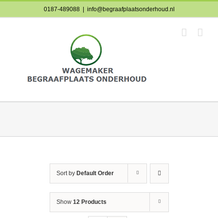
Skip
0187-489088
|
info@begraafplaatsonderhoud.nl
to
content
Sort by
Default Order
Show
12 Products