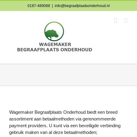
Skip
0187-489088
|
info@begraafplaatsonderhoud.nl
to
content
Wagemaker Begraafplaats Onderhoud biedt een breed
assortiment aan betaalmethoden via gerenommeerde
payment providers. U kunt via een beveiligde verbinding
gebruik maken van al deze betaalmethoden;