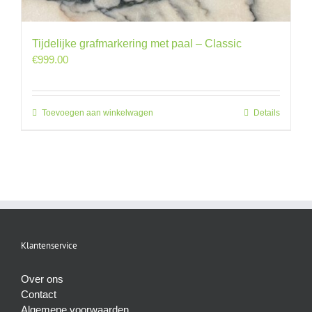
Tijdelijke grafmarkering met paal – Classic
€
999.00
Toevoegen aan winkelwagen
Details
Klantenservice
Over ons
Contact
Algemene voorwaarden