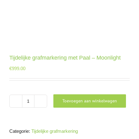
Tijdelijke grafmarkering met Paal – Moonlight
€
999.00
Toevoegen aan winkelwagen
Tijdelijke
grafmarkering
met
Paal
Categorie:
Tijdelijke grafmarkering
-
Moonlight