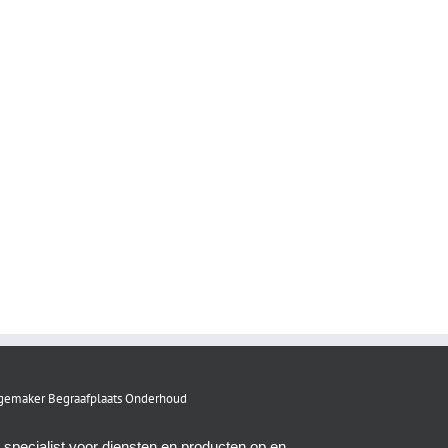
emaker Begraafplaats Onderhoud
 specialist voor diensten en producten op en