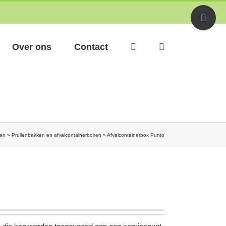
Toggle
Sliding
Bar
Area
Over ons
Contact
den
»
Prullenbakken en afvalcontainerboxen
»
Afvalcontainerbox Punto