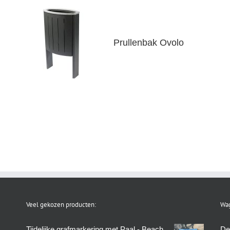
Prullenbak Ovolo
Veel gekozen producten:
Wag
Tijdelijke grafmarkering met Paal - Beach
De