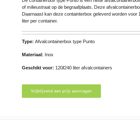
De containerbox type Punto is een nette afvalcontainerb
of milieustraat op de begraafplaats. Deze afvalcontainerbo
Daarnaast kan deze containterbox geleverd worden voor 1 
liter per container.
Type:
Afvalcontainerbox type Punto
Materiaal:
Inox
Geschikt voor:
120
/
240 liter afvalcontainers
Vrijblijvend een prijs aanvragen