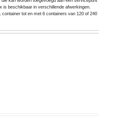
ox die kan worden toegevoegd aan een servicepunt
x is beschikbaar in verschillende afwerkingen.
container tot en met 6 containers van 120 of 240