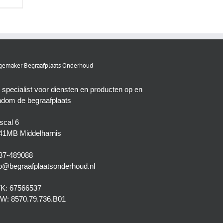
emaker Begraafplaats Onderhoud
 specialist voor diensten en producten op en
ndom de begraafplaats
scal 6
41MB Middelharnis
87-489088
fo@begraafplaatsonderhoud.nl
K: 67566537
W: 8570.79.736.B01