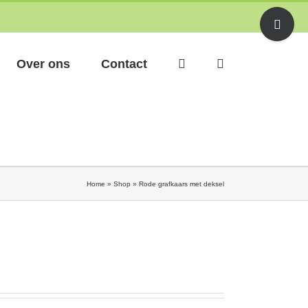
Toggle
Sliding
Bar
Area
Over ons
Contact
Home
»
Shop
»
Rode grafkaars met deksel