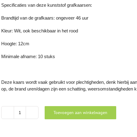
Specificaties van deze kunststof grafkaarsen:
Brandtijd van de grafkaars: ongeveer 46 uur
Kleur: Wit, ook beschikbaar in het rood
Hoogte: 12cm
Minimale afname: 10 stuks
Deze kaars wordt vaak gebruikt voor plechtigheden, denk hierbij aan 
op, de brand uren/dagen zijn een schatting, weersomstandigheden ku
Toevoegen aan winkelwagen
Rode
grafkaars
met
deksel