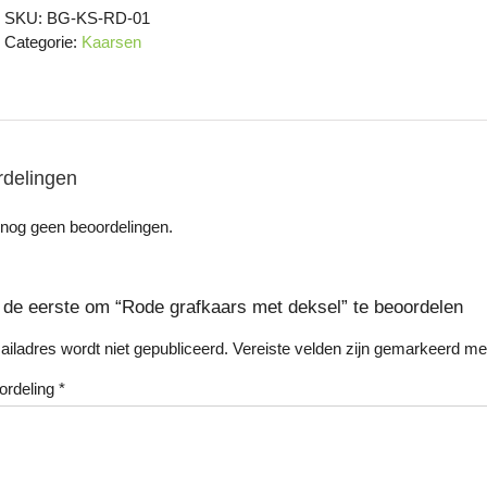
SKU:
BG-KS-RD-01
aantal
Categorie:
Kaarsen
delingen
n nog geen beoordelingen.
de eerste om “Rode grafkaars met deksel” te beoordelen
ailadres wordt niet gepubliceerd.
Vereiste velden zijn gemarkeerd m
ordeling
*