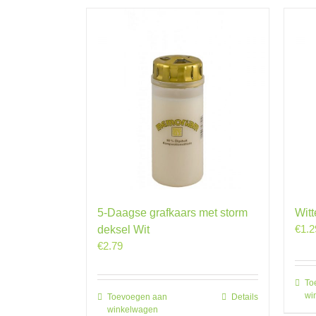
5-Daagse grafkaars met storm
Witt
€
1.2
deksel Wit
€
2.79
To
wi
Toevoegen aan
Details
winkelwagen