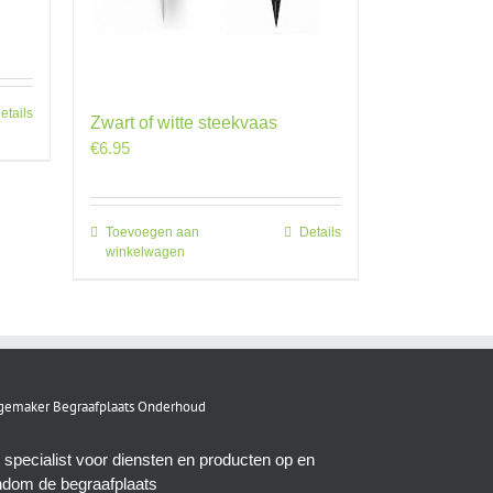
etails
Zwart of witte steekvaas
€
6.95
Toevoegen aan
Details
winkelwagen
emaker Begraafplaats Onderhoud
 specialist voor diensten en producten op en
ndom de begraafplaats