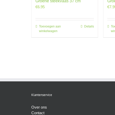
Groene steekvaas 37 cm
Gro
€
6.95
€
7.9
Toevoegen aan
Details
To
winkelwagen
wi
Klantenservice
Over ons
Contact