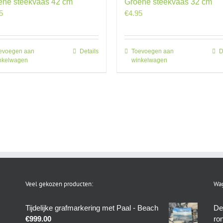
ene steekvaas 42 cm
Groene steekvaas 32 cm
5
€
4.95
evoegen aan
Details
Toevoegen aan
D
nkelwagen
winkelwagen
Veel gekozen producten:
Wag
Tijdelijke grafmarkering met Paal - Beach
De
€
999.00
ro