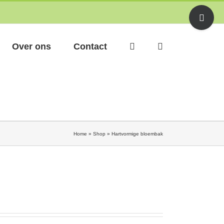
Toggle
Sliding
Bar
Area
Over ons
Contact
Home
»
Shop
»
Hartvormige bloembak