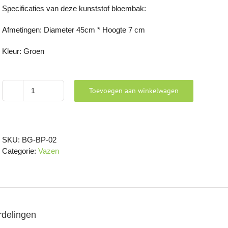
Specificaties van deze kunststof bloembak:
Afmetingen: Diameter 45cm * Hoogte 7 cm
Kleur: Groen
Toevoegen aan winkelwagen
Hartvormige
bloembak
aantal
SKU:
BG-BP-02
Categorie:
Vazen
delingen