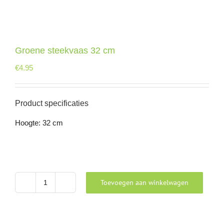
Groene steekvaas 32 cm
€
4.95
Product specificaties
Hoogte: 32 cm
Toevoegen aan winkelwagen
Groene
steekvaas
32
cm